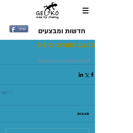
חדשות ומבצעים
שתף
מבצע סטודנטים 1+1
#רביעיסטודנטיםבגקוקירשגיא
תגובות