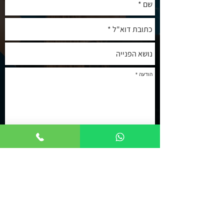
שלח
בואו לטפס!